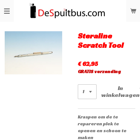
Ga
direct
naar
de
hoofdinhoud
Steraline
Scratch Tool
€ 62,95
GRATIS verzending
In
winkelwagen
Kraspen om de te
repareren plek te
openen en schoon te
maken