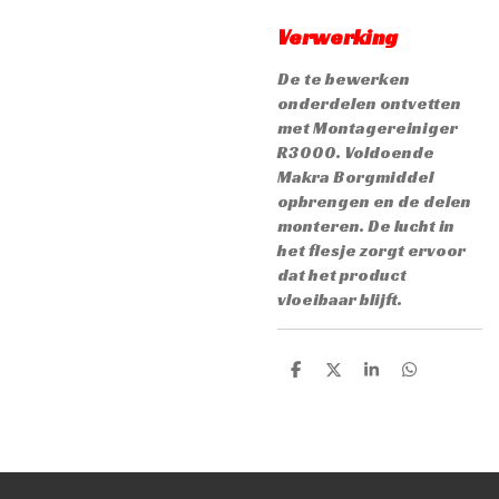
Verwerking
De te bewerken
onderdelen ontvetten
met Montagereiniger
R3000. Voldoende
Makra Borgmiddel
opbrengen en de delen
monteren. De lucht in
het flesje zorgt ervoor
dat het product
vloeibaar blijft.
D
D
S
D
e
e
h
e
l
e
a
l
e
l
r
e
n
e
n