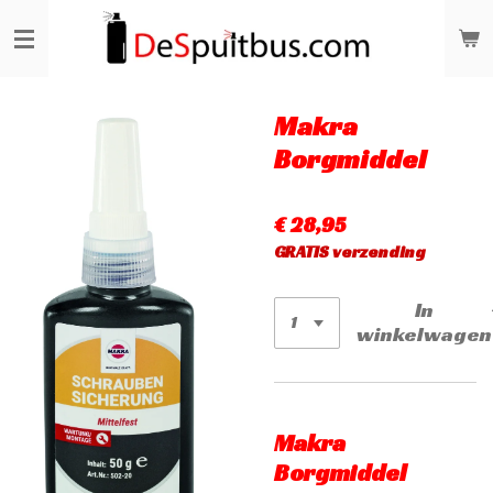
Ga
direct
naar
de
hoofdinhoud
Makra
Borgmiddel
€ 28,95
GRATIS verzending
In
winkelwagen
Makra
Borgmiddel