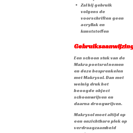
Zal bij gebruik
volgens de
voorschriften geen
acryllak en
kunststoffen
Gebruiksaanwijzing
Een schoon stuk van de
Makra poetsrol nemen
en deze besprenkelen
met Makrysol. Dan met
weinig druk het
beoogde object
schoonwrijven en
daarna droogwrijven.
Makrysol moet altijd op
een onzichtbare plek op
verdraagzaamheid