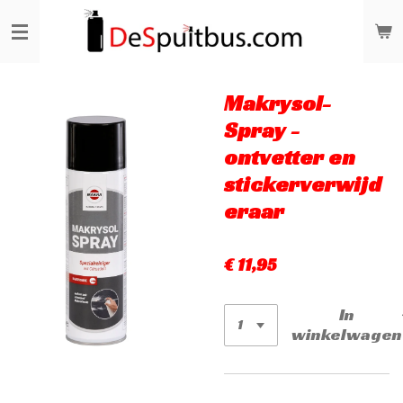
Ga
direct
naar
de
hoofdinhoud
Makrysol-
Spray -
ontvetter en
stickerverwijd
eraar
€ 11,95
In
winkelwagen