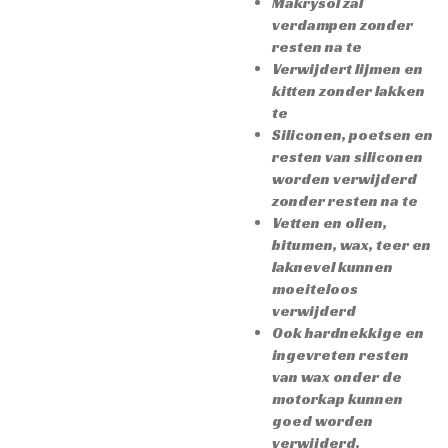
Makrysol zal
verdampen zonder
resten na te
Verwijdert lijmen en
kitten zonder lakken
te
Siliconen, poetsen en
resten van siliconen
worden verwijderd
zonder resten na te
Vetten en olien,
bitumen, wax, teer en
laknevel kunnen
moeiteloos
verwijderd
Ook hardnekkige en
ingevreten resten
van wax onder de
motorkap kunnen
goed worden
verwijderd.