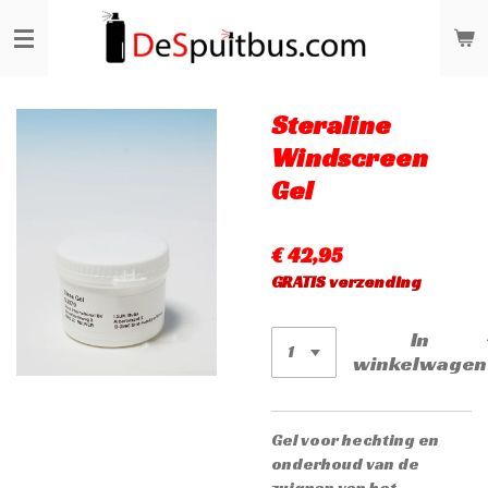
Ga
direct
naar
de
hoofdinhoud
Steraline
Windscreen
Gel
€ 42,95
GRATIS verzending
In
winkelwagen
Gel voor hechting en
onderhoud van de
zuignap van het