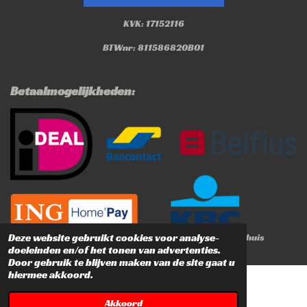
k
a
m
KVK: 17152116
BTWnr: 811586820B01
Betaalmogelijkheden:
Deze website gebruikt cookies voor analyse-
© 2019 - 2026 DeSpuitbus.com I Profi kwaliteit voor thuis
doeleinden en/of het tonen van advertenties.
Door gebruik te blijven maken van de site gaat u
hiermee akkoord.
Akkoord