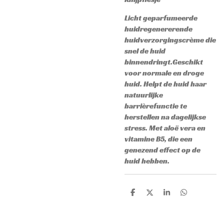
Licht geparfumeerde
huidregenererende
huidverzorgingscrème die
snel de huid
binnendringt.
Geschikt
voor normale en droge
huid. Helpt de huid haar
natuurlijke
barrièrefunctie te
herstellen na dagelijkse
stress.
Met aloë
vera en
vitamine B5, die een
genezend effect op de
huid hebben.
D
D
S
D
e
e
h
e
l
e
a
l
e
l
r
e