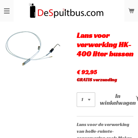
Ga
direct
naar
de
hoofdinhoud
Lans voor
verwerking HK-
400 liter bussen
€ 92,95
GRATIS verzending
In
winkelwagen
Lans voor de verwerking
van holle-ruimte-
conservering zoals Makra